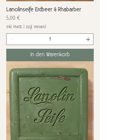
Lanolinseife Erdbeer & Rhabarber
Preis
5,00 €
inkl. MwSt.
|
zzgl. Versand
In den Warenkorb