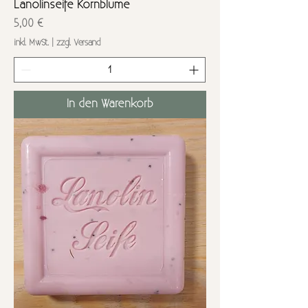
Lanolinseife Kornblume
Preis
5,00 €
inkl. MwSt.
|
zzgl. Versand
In den Warenkorb