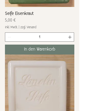
Seife Eisenkraut
Preis
5,00 €
inkl. MwSt.
|
zzgl. Versand
In den Warenkorb