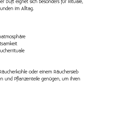
er Duft eignet sich besonders für Rituale,
unden im Alltag.
umatmosphäre
tsamkeit
ucherrituale
Räucherkohle oder einem Räuchersieb
en und Pflanzenteile genügen, um ihren