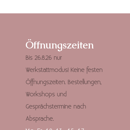
Öffnungszeiten
​Bis 26.8.26 nur
Werkstattmodus! Keine festen
Öffnungszeiten. Bestellungen,
Workshops und
Gesprächstermine nach
Absprache.