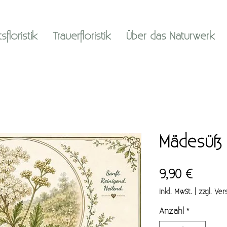
floristik
Trauerfloristik
Über das Naturwerk
Mädesüß 
Preis
9,90 €
inkl. MwSt.
|
zzgl. Ver
Anzahl
*