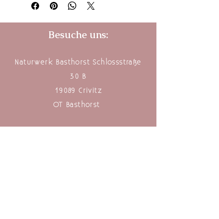
Besuche uns:
Naturwerk Basthorst Schlossstraße
30 B
19089 Crivitz
OT Basthorst
naturwerk-basthorst@web.de
0172-9297517
INSTAGRAM
FACEBOOK
PINTEREST
Impressum
Datenschutz