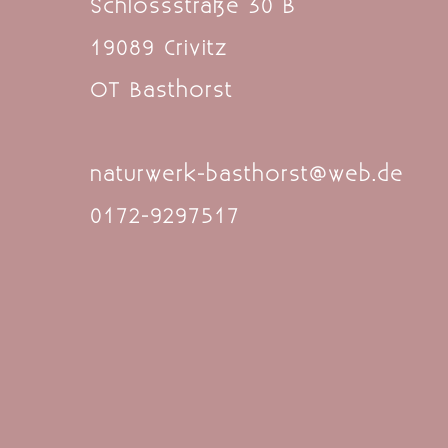
Schlossstraße 30 B
19089 Crivitz
OT Basthorst
naturwerk-basthorst@web.de
0172-9297517