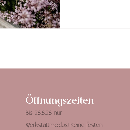
Öffnungszeiten
​Bis 26.8.26 nur
Werkstattmodus! Keine festen