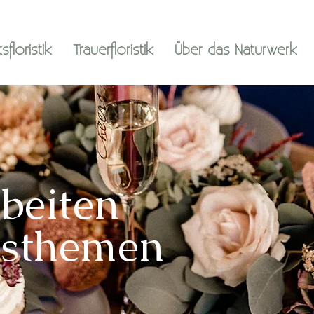
floristik
Trauerfloristik
Über das Naturwerk
beiten
nsthemen